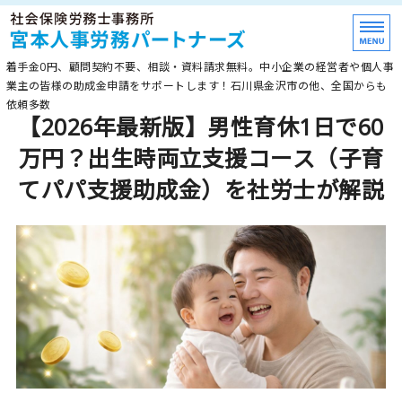
≪石川県金沢市≫助成
着手金0円、顧問契約不要、相談・資料請求無料。中小企業の経営者や個人事
業主の皆様の助成金申請をサポートします！石川県金沢市の他、全国からも
依頼多数
【2026年最新版】男性育休1日で60
ホーム
万円？出生時両立支援コース（子育
最新助成金
てパパ支援助成金）を社労士が解説
顧問契約
事務所紹介
お問い合わせ