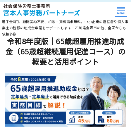
≪石川県金沢市≫助成
着手金0円、顧問契約不要、相談・資料請求無料。中小企業の経営者や個人事
業主の皆様の助成金申請をサポートします！石川県金沢市の他、全国からも
依頼多数
令和8年度版｜65歳超雇用推進助成
ホーム
金（65歳超継続雇用促進コース）の
最新助成金
概要と活用ポイント
顧問契約
事務所紹介
お問い合わせ